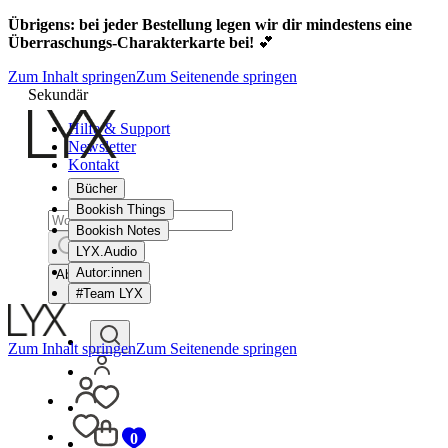
Übrigens: bei jeder Bestellung legen wir dir mindestens eine
Überraschungs-Charakterkarte bei!
💕
Zum Inhalt springen
Zum Seitenende springen
Sekundär
Hilfe & Support
Newsletter
Kontakt
Bücher
Bookish Things
Bookish Notes
LYX.Audio
Autor:innen
Abbrechen
#Team LYX
Zum Inhalt springen
Zum Seitenende springen
0