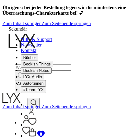
Übrigens: bei jeder Bestellung legen wir dir mindestens eine
Überraschungs-Charakterkarte bei!
💕
Zum Inhalt springen
Zum Seitenende springen
Sekundär
Hilfe & Support
Newsletter
Kontakt
Bücher
Bookish Things
Bookish Notes
LYX.Audio
Autor:innen
Abbrechen
#Team LYX
Zum Inhalt springen
Zum Seitenende springen
0