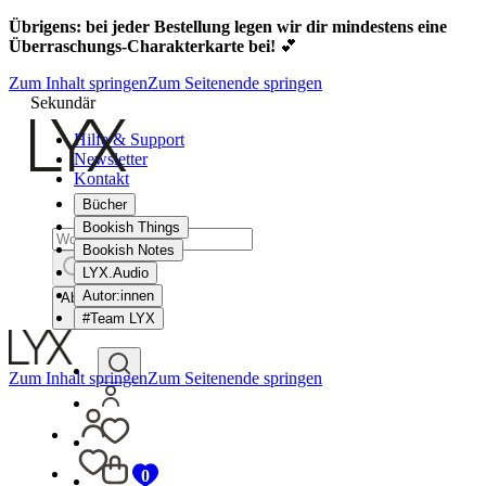
Übrigens: bei jeder Bestellung legen wir dir mindestens eine
Überraschungs-Charakterkarte bei!
💕
Zum Inhalt springen
Zum Seitenende springen
Sekundär
Hilfe & Support
Newsletter
Kontakt
Bücher
Bookish Things
Bookish Notes
LYX.Audio
Autor:innen
Abbrechen
#Team LYX
Zum Inhalt springen
Zum Seitenende springen
0