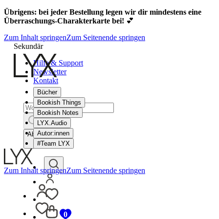
Übrigens: bei jeder Bestellung legen wir dir mindestens eine
Überraschungs-Charakterkarte bei!
💕
Zum Inhalt springen
Zum Seitenende springen
Sekundär
Hilfe & Support
Newsletter
Kontakt
Bücher
Bookish Things
Bookish Notes
LYX.Audio
Autor:innen
Abbrechen
#Team LYX
Zum Inhalt springen
Zum Seitenende springen
0