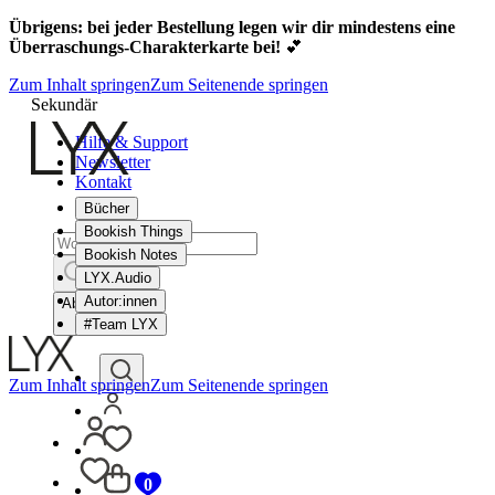
Übrigens: bei jeder Bestellung legen wir dir mindestens eine
Überraschungs-Charakterkarte bei!
💕
Zum Inhalt springen
Zum Seitenende springen
Sekundär
Hilfe & Support
Newsletter
Kontakt
Bücher
Bookish Things
Bookish Notes
LYX.Audio
Autor:innen
Abbrechen
#Team LYX
Zum Inhalt springen
Zum Seitenende springen
0