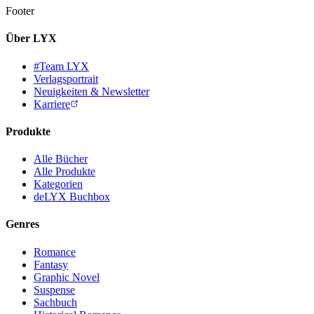
Footer
Über LYX
#Team LYX
Verlagsportrait
Neuigkeiten & Newsletter
Karriere
Produkte
Alle Bücher
Alle Produkte
Kategorien
deLYX Buchbox
Genres
Romance
Fantasy
Graphic Novel
Suspense
Sachbuch