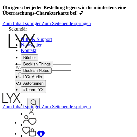
Übrigens: bei jeder Bestellung legen wir dir mindestens eine
Überraschungs-Charakterkarte bei!
💕
Zum Inhalt springen
Zum Seitenende springen
Sekundär
Hilfe & Support
Newsletter
Kontakt
Bücher
Bookish Things
Bookish Notes
LYX.Audio
Autor:innen
Abbrechen
#Team LYX
Zum Inhalt springen
Zum Seitenende springen
0