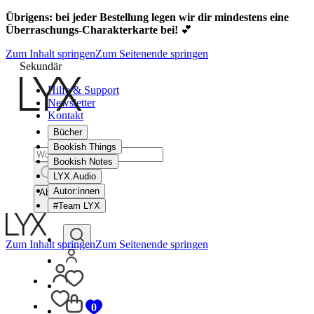
Übrigens: bei jeder Bestellung legen wir dir mindestens eine
Überraschungs-Charakterkarte bei!
💕
Zum Inhalt springen
Zum Seitenende springen
Sekundär
Hilfe & Support
Newsletter
Kontakt
Bücher
Bookish Things
Bookish Notes
LYX.Audio
Autor:innen
Abbrechen
#Team LYX
Zum Inhalt springen
Zum Seitenende springen
0