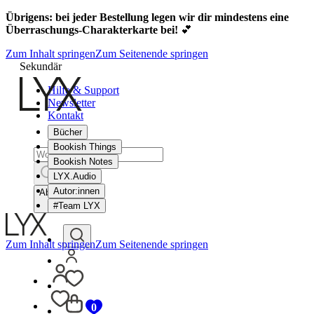
Übrigens: bei jeder Bestellung legen wir dir mindestens eine
Überraschungs-Charakterkarte bei!
💕
Zum Inhalt springen
Zum Seitenende springen
Sekundär
Hilfe & Support
Newsletter
Kontakt
Bücher
Bookish Things
Bookish Notes
LYX.Audio
Autor:innen
Abbrechen
#Team LYX
Zum Inhalt springen
Zum Seitenende springen
0