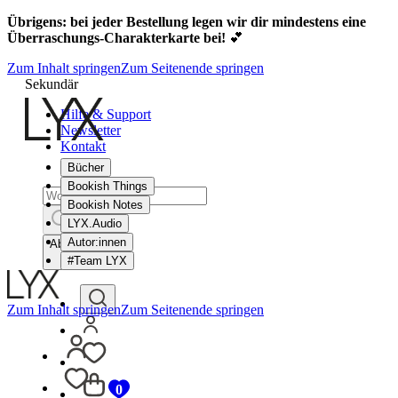
Übrigens: bei jeder Bestellung legen wir dir mindestens eine
Überraschungs-Charakterkarte bei!
💕
Zum Inhalt springen
Zum Seitenende springen
Sekundär
Hilfe & Support
Newsletter
Kontakt
Bücher
Bookish Things
Bookish Notes
LYX.Audio
Autor:innen
Abbrechen
#Team LYX
Zum Inhalt springen
Zum Seitenende springen
0