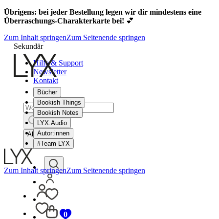
Übrigens: bei jeder Bestellung legen wir dir mindestens eine
Überraschungs-Charakterkarte bei!
💕
Zum Inhalt springen
Zum Seitenende springen
Sekundär
Hilfe & Support
Newsletter
Kontakt
Bücher
Bookish Things
Bookish Notes
LYX.Audio
Autor:innen
Abbrechen
#Team LYX
Zum Inhalt springen
Zum Seitenende springen
0