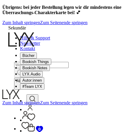
Übrigens: bei jeder Bestellung legen wir dir mindestens eine
Überraschungs-Charakterkarte bei!
💕
Zum Inhalt springen
Zum Seitenende springen
Sekundär
Hilfe & Support
Newsletter
Kontakt
Bücher
Bookish Things
Bookish Notes
LYX.Audio
Autor:innen
Abbrechen
#Team LYX
Zum Inhalt springen
Zum Seitenende springen
0