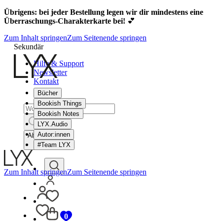
Übrigens: bei jeder Bestellung legen wir dir mindestens eine
Überraschungs-Charakterkarte bei!
💕
Zum Inhalt springen
Zum Seitenende springen
Sekundär
Hilfe & Support
Newsletter
Kontakt
Bücher
Bookish Things
Bookish Notes
LYX.Audio
Autor:innen
Abbrechen
#Team LYX
Zum Inhalt springen
Zum Seitenende springen
0